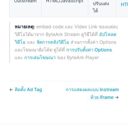
Outstream
HTML/JavaScript
ปรับแต่ง
HT
ได้
หมายเหตุ:
embed code และ Video Link ของแต่ละ
วิดีโอได้มาจาก ByteArk Stream ดูวิธีได้ที่
อัปโหลด
วิดีโอ
และ
จัดการคลังวิดีโอ
ส่วนการตั้งค่า Options
และโฆษณาฝั่งโค้ด ดูได้ที่
การปรับตั้งค่า Options
และ
การเล่นโฆษณา
ของ ByteArk Player
←
ติดตั้ง Ad Tag
การแสดงผลแบบ Instream
ด้วย iframe
→