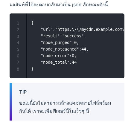
ผลลัพท์ที่ได้จะตอบกลับมาเป็น json ลักษณะดังนี้
{

1
    "url":"https:\/\/mycdn.example.com\/myd
2
    "result":"success",

3
    "node_purged":0,

4
    "node_notcached":44,

5
    "node_error":0,

6
    "node_total":44

7
8
TIP
ขณะนี้ยังไม่สามารถล้างแคชหลายไฟล์พร้อม
กันได้ เราจะเพิ่มฟีเจอร์นี้ในเร็วๆ นี้