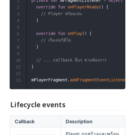
private
var
 mFragmentListener 
=
object
:
 Pl
1
override
fun
onPlayerReady
(
)
{
2
// Player พร้อมเล่น
3
}
4
5
override
fun
onPlay
(
)
{
6
// เริ่มเล่นวิดีโอ
7
}
8
9
// ... callback อื่นๆ ตามต้องการ
10
}
11
12
mPlayerFragment
.
addFragmentEventListener
(
mF
13
Lifecycle events
Callback
Description
Player ถูกสร้างและพร้อม