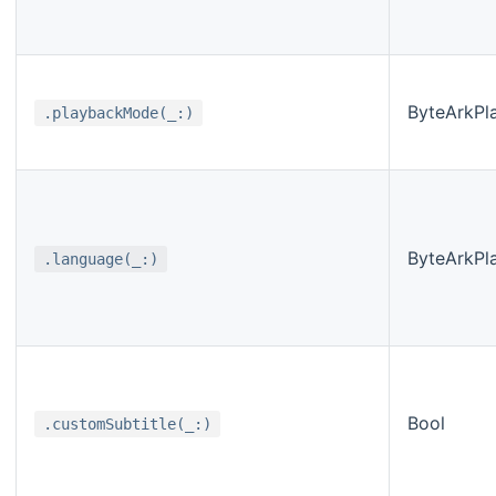
ByteArkPl
.playbackMode(_:)
ByteArkPl
.language(_:)
Bool
.customSubtitle(_:)