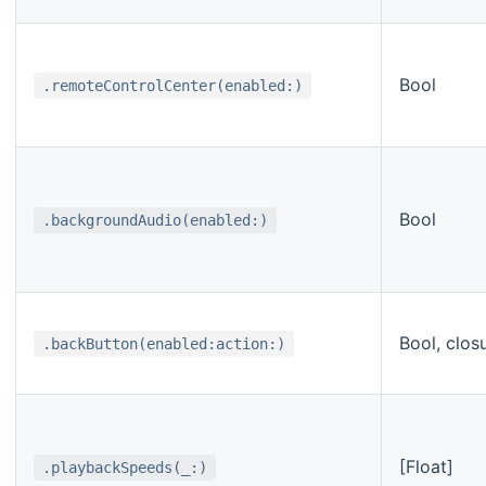
Bool
.remoteControlCenter(enabled:)
Bool
.backgroundAudio(enabled:)
Bool, clos
.backButton(enabled:action:)
[Float]
.playbackSpeeds(_:)