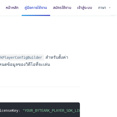
หน้าหลัก
คู่มือการใช้งาน
สมัครใช้งาน
เข้าสู่ระบบ
ภาษา
สำหรับตั้งค่า
rkPlayerConfigBuilder
ดข้อมูลของวิดีโอที่จะเล่น
icenseKey
:
"YOUR_BYTEARK_PLAYER_SDK_LICENSE"
)