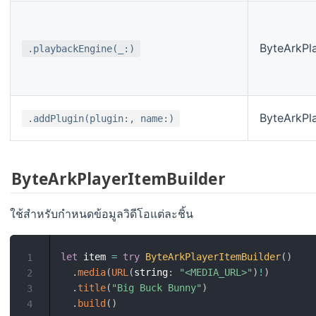
ByteArkPl
.playbackEngine(_:)
ByteArkPla
.addPlugin(plugin:, name:)
ByteArkPlayerItemBuilder
ใช้สำหรับกำหนดข้อมูลวิดีโอแต่ละชิ้น
let
 item 
=
try
ByteArkPlayerItemBuilder
(
)
1
.
media
(
URL
(
string
:
"<MEDIA_URL>"
)
!
)
2
.
title
(
"Big Buck Bunny"
)
3
.
build
(
)
4