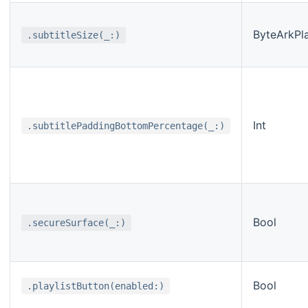
ByteArkPla
.subtitleSize(_:)
Int
.subtitlePaddingBottomPercentage(_:)
Bool
.secureSurface(_:)
Bool
.playlistButton(enabled:)