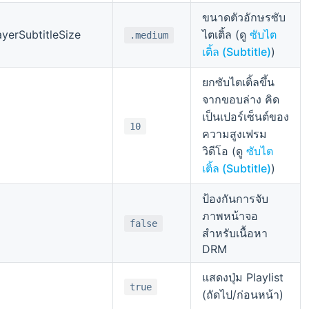
ขนาดตัวอักษรซับ
yerSubtitleSize
ไตเติ้ล (ดู
ซับไต
.medium
เติ้ล (Subtitle)
)
ยกซับไตเติ้ลขึ้น
จากขอบล่าง คิด
เป็นเปอร์เซ็นต์ของ
10
ความสูงเฟรม
วิดีโอ (ดู
ซับไต
เติ้ล (Subtitle)
)
ป้องกันการจับ
ภาพหน้าจอ
false
สำหรับเนื้อหา
DRM
แสดงปุ่ม Playlist
true
(ถัดไป/ก่อนหน้า)