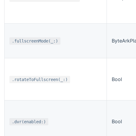
ByteArkPl
.fullscreenMode(_:)
Bool
.rotateToFullscreen(_:)
Bool
.dvr(enabled:)