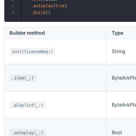
.
autoplay
(
true
)
3
.
build
(
)
4
Builder method
Type
String
init(licenseKey:)
ByteArkPl
.item(_:)
ByteArkPla
.playlist(_:)
Bool
.autoplay(_:)