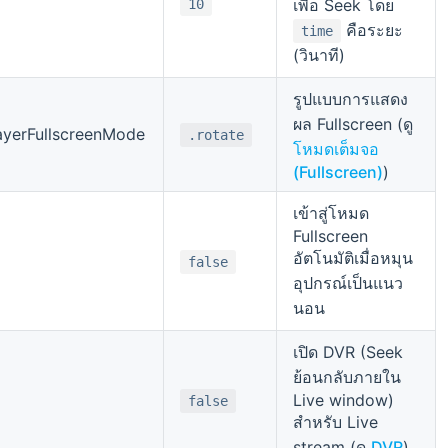
เพื่อ Seek โดย
10
คือระยะ
time
(วินาที)
รูปแบบการแสดง
ผล Fullscreen (ดู
ayerFullscreenMode
.rotate
โหมดเต็มจอ
(Fullscreen)
)
เข้าสู่โหมด
Fullscreen
อัตโนมัติเมื่อหมุน
false
อุปกรณ์เป็นแนว
นอน
เปิด DVR (Seek
ย้อนกลับภายใน
Live window)
false
สำหรับ Live
stream (ดู
DVR
)