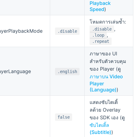
Playback
Speed
)
โหมดการเล่นซ้ำ:
,
.disable
ayerPlaybackMode
.disable
,
.loop
.repeat
ภาษาของ UI
สำหรับตัวควบคุม
ของ Player (ดู
ayerLanguage
.english
ภาษาบน Video
Player
(Language)
)
แสดงซับไตเติ้
ลด้วย Overlay
ของ SDK เอง (ดู
false
ซับไตเติ้ล
(Subtitle)
)