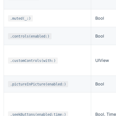
Bool
.muted(_:)
Bool
.controls(enabled:)
UIView
.customControls(with:)
Bool
.pictureInPicture(enabled:)
Bool, Time
.seekButtons(enabled:time:)