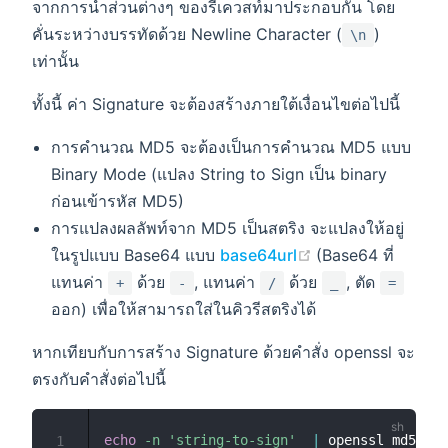
จากการนำส่วนต่างๆ ของรีเควสท์มาประกอบกัน โดย
คั่นระหว่างบรรทัดด้วย Newline Character (
)
\n
เท่านั้น
ทั้งนี้ ค่า Signature จะต้องสร้างภายใต้เงื่อนไขต่อไปนี้
การคำนวณ MD5 จะต้องเป็นการคำนวณ MD5 แบบ
Binary Mode (แปลง String to Sign เป็น binary
ก่อนเข้ารหัส MD5)
การแปลงผลลัพท์จาก MD5 เป็นสตริง จะแปลงให้อยู่
(opens new win
ในรูปแบบ Base64 แบบ
base64url
(Base64 ที่
แทนค่า
ด้วย
, แทนค่า
ด้วย
, ตัด
+
-
/
_
=
ออก) เพื่อให้สามารถใส่ในคิวรีสตริงได้
หากเทียบกับการสร้าง Signature ด้วยคำสั่ง openssl จะ
ตรงกับคำสั่งต่อไปนี้
echo
-n
'string-to-sign'
|
 openssl md5 
-bi
1