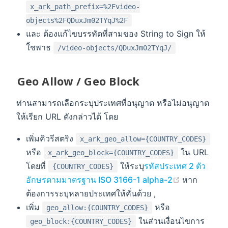
x_ark_path_prefix=%2Fvideo-
objects%2FQDuxJm02TYqJ%2F
และ ต้องแก้ไขบรรทัดที่สามของ String to Sign ให้
ใ้ชพาธ
/video-objects/QDuxJm02TYqJ/
Geo Allow / Geo Block
ท่านสามารถเลือกระบุประเทศที่อนุญาต หรือไม่อนุญาต
ให้เรียก URL ดังกล่าวได้ โดย
เพิ่มคิวรีสตริง
x_ark_geo_allow={COUNTRY_CODES}
หรือ
ใน URL
x_ark_geo_block={COUNTRY_CODES}
โดยที่
ให้ระบุ
รหัสประเทศ 2 ตัว
{COUNTRY_CODES}
(opens new
อักษรตามมาตรฐาน ISO 3166-1 alpha-2
หาก
ต้องการระบุหลายประเทศให้คั่นด้วย ,
เพิ่ม
หรือ
geo_allow:{COUNTRY_CODES}
ในส่วนเงื่อนไขการ
geo_block:{COUNTRY_CODES}