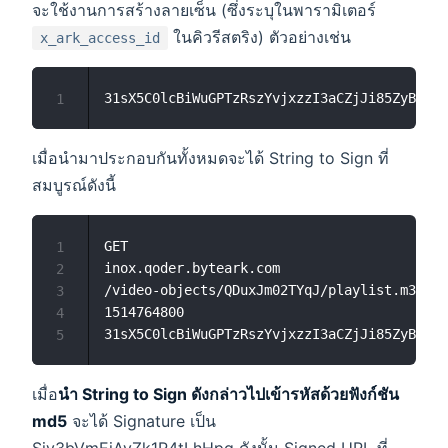
จะใช้งานการสร้างลายเซ็น (ซึ่งระบุในพารามิเตอร์
ในคิวรีสตริง) ตัวอย่างเช่น
x_ark_access_id
1
เมื่อนำมาประกอบกันทั้งหมดจะได้ String to Sign ที่
สมบูรณ์ดังนี้
GET

1
inox.qoder.byteark.com

2
/video-objects/QDuxJm02TYqJ/playlist.m3u8

3
1514764800

4
5
เมื่อ
นำ String to Sign ดังกล่าวไปเข้ารหัสด้วยฟังก์ชัน
md5
จะได้ Signature เป็น