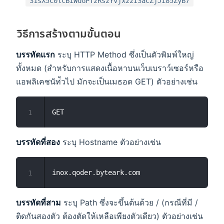
31sX5C0lcBiWuGPTzRszYvjxzzI3aCZjJi85ZyB7
วิธีการสร้างตามขั้นตอน
บรรทัดแรก
ระบุ HTTP Method ซึ่งเป็นตัวพิมพ์ใหญ่
ทั้งหมด (สำหรับการแสดงเนื้อหาบนเว็บเบราว์เซอร์หรือ
แอพลิเคชนัท่ัวไป มักจะเป็นเมธอด GET) ตัวอย่างเช่น
1
บรรทัดที่สอง
ระบุ Hostname ตัวอย่างเช่น
1
บรรทัดที่สาม
ระบุ Path ซึ่งจะขึ้นต้นด้วย / (กรณีที่มี /
ติดกันสองตัว ต้องตัดให้เหลือเพียงตัวเดียว) ตัวอย่างเช่น