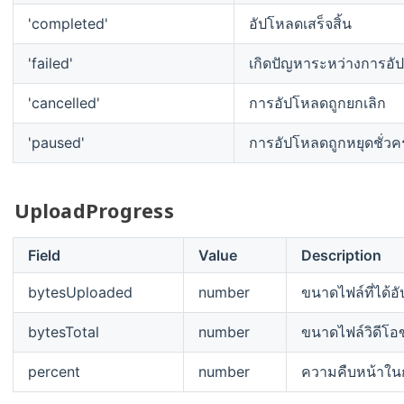
'completed'
อัปโหลดเสร็จสิ้น
'failed'
เกิดปัญหาระหว่างการอั
'cancelled'
การอัปโหลดถูกยกเลิก
'paused'
การอัปโหลดถูกหยุดชั่ว
UploadProgress
Field
Value
Description
bytesUploaded
number
ขนาดไฟล์ที่ได้อ
bytesTotal
number
ขนาดไฟล์วิดีโอ
percent
number
ความคืบหน้าใน