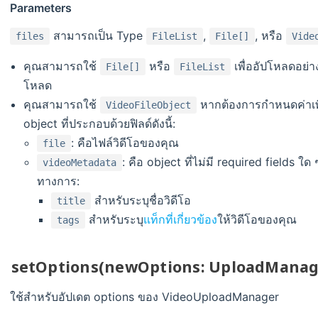
Parameters
สามารถเป็น Type
,
, หรือ
files
FileList
File[]
Vide
คุณสามารถใช้
หรือ
เพื่ออัปโหลดอย่าง
File[]
FileList
โหลด
คุณสามารถใช้
หากต้องการกำหนดค่าเพิ่
VideoFileObject
object ที่ประกอบด้วยฟิลด์ดังนี้:
: คือไฟล์วิดีโอของคุณ
file
: คือ object ที่ไม่มี required fields ใด 
videoMetadata
ทางการ:
สำหรับระบุชื่อวิดีโอ
title
สำหรับระบุ
แท็กที่เกี่ยวข้อง
ให้วิดีโอของคุณ
tags
setOptions(newOptions: UploadManag
ใช้สำหรับอัปเดต options ของ VideoUploadManager